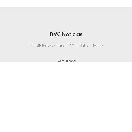
BVC Noticias
El noticiero del canal BVC - Bahia Blanca
Seguinos
Inicio
Politicas & Privacidad
Contacto
CANAL en VIVO
© 2025 Todos los derechos reservados - Bahia Blanca