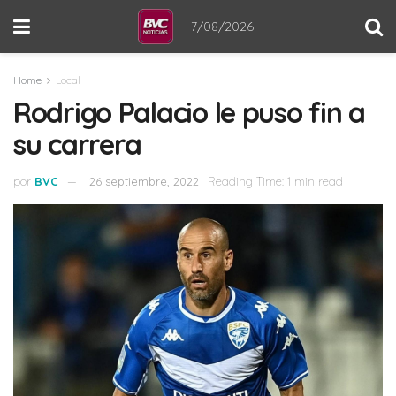
7/08/2026
Home
Local
Rodrigo Palacio le puso fin a
su carrera
por
BVC
26 septiembre, 2022
Reading Time: 1 min read