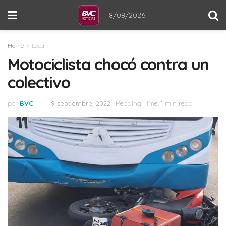
8/08/2026
Home
Local
Motociclista chocó contra un
colectivo
por
BVC
9 septiembre, 2022
Reading Time: 1 min read