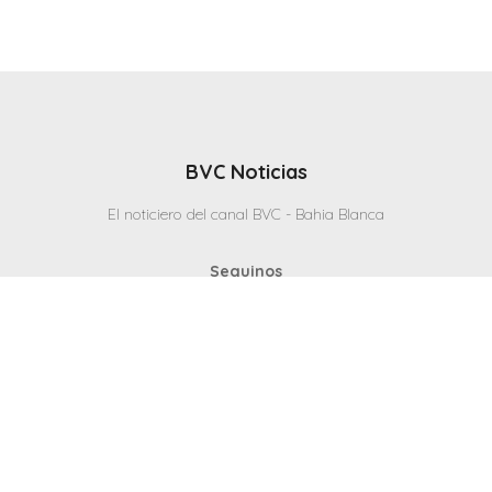
BVC Noticias
El noticiero del canal BVC - Bahia Blanca
Seguinos
Inicio
Politicas & Privacidad
Contacto
CANAL en VIVO