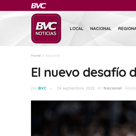
LOCAL
NACIONAL
REGION
Home
Nacional
El nuevo desafío d
por
BVC
24 septiembre, 2022
en
Nacional
Readi