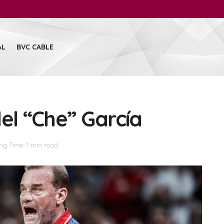
AL
BVC CABLE
el “Che” García
ng Time: 1 min read