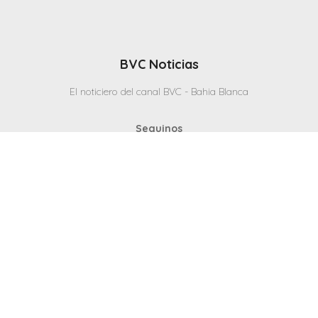
BVC Noticias
El noticiero del canal BVC - Bahia Blanca
Seguinos
Inicio
Politicas & Privacidad
Contacto
CANAL en VIVO
© 2025 Todos los derechos reservados - Bahia Blanca