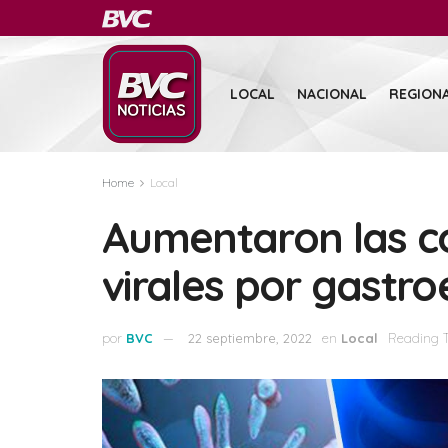
LOCAL
NACIONAL
REGION
Home
Local
Aumentaron las c
virales por gastroe
por
BVC
22 septiembre, 2022
en
Local
Reading T