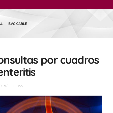
AL
BVC CABLE
onsultas por cuadros
nteritis
ime: 1 min read