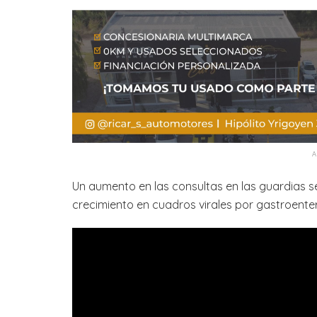
Un aumento en las consultas en las guardias 
crecimiento en cuadros virales por gastroenter