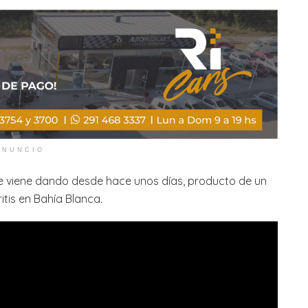
ANUNCIO
se viene dando desde hace unos días, producto de un
itis en Bahía Blanca.