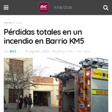
9/08/2026
Home
Local
Pérdidas totales en un
incendio en Barrio KM5
por
BVC
19 agosto, 2022
Reading Time: 1 min read