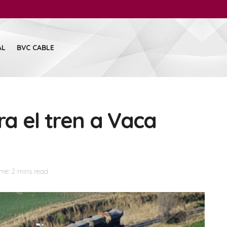
AL
BVC CABLE
ra el tren a Vaca
me: 2 mins read