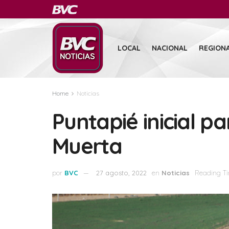
LOCAL
NACIONAL
REGION
Home
Noticias
Puntapié inicial pa
Muerta
por
BVC
27 agosto, 2022
en
Noticias
Reading Ti