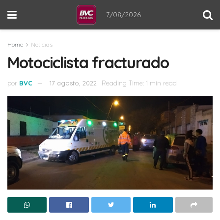
7/08/2026
Home
Noticias
Motociclista fracturado
por
BVC
17 agosto, 2022
Reading Time: 1 min read