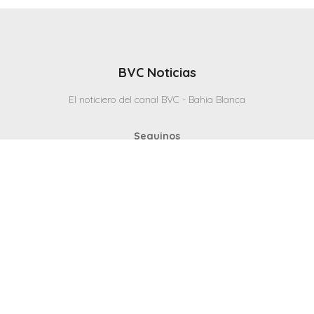
BVC Noticias
El noticiero del canal BVC - Bahia Blanca
Seguinos
Inicio
Politicas & Privacidad
Contacto
CANAL en VIVO
© 2025 Todos los derechos reservados - Bahia Blanca