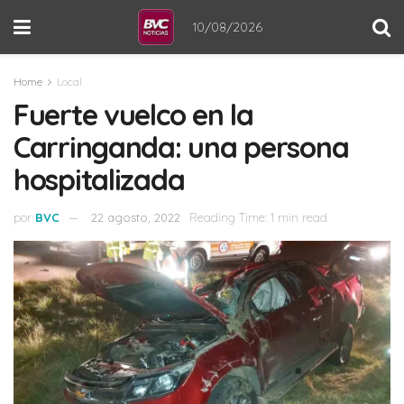
10/08/2026
Home
Local
Fuerte vuelco en la
Carringanda: una persona
hospitalizada
por
BVC
22 agosto, 2022
Reading Time: 1 min read