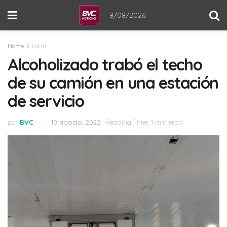
8/08/2026
Home
Local
Alcoholizado trabó el techo
de su camión en una estación
de servicio
por
BVC
10 agosto, 2022
Reading Time: 1 min read