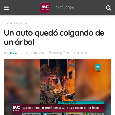
8/08/2026
Home
Noticias
Un auto quedó colgando de
un árbol
por
BVC
22 julio, 2022
Reading Time: 1 min read