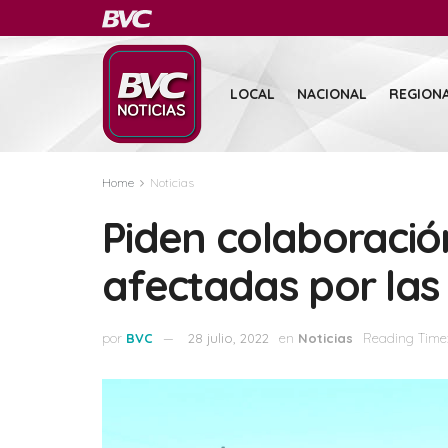
LOCAL
NACIONAL
REGION
Home
Noticias
Piden colaboració
afectadas por las 
por
BVC
28 julio, 2022
en
Noticias
Reading Time: