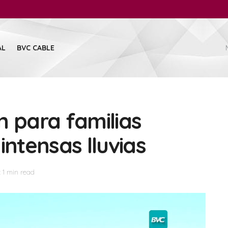
AL
BVC CABLE
n para familias
intensas lluvias
 1 min read