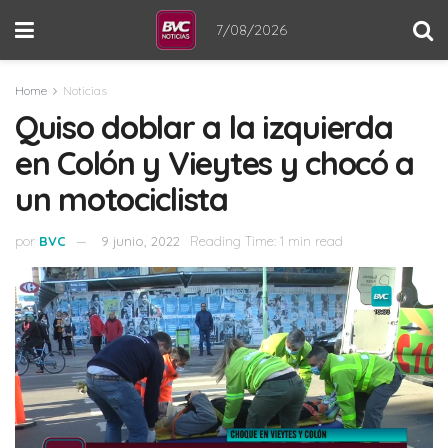
7/08/2026
Home
Noticias
Quiso doblar a la izquierda
en Colón y Vieytes y chocó a
un motociclista
por
BVC
9 junio, 2022
Reading Time: 1 min read