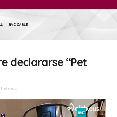
AL
BVC CABLE
re declararse “Pet
 1 min read