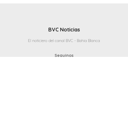
BVC Noticias
El noticiero del canal BVC - Bahia Blanca
Seguinos
Inicio
Politicas & Privacidad
Contacto
CANAL en VIVO
© 2025 Todos los derechos reservados - Bahia Blanca