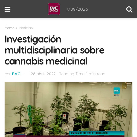
7/08/2026
Home
Noticias
Investigación
multidisciplinaria sobre
cannabis medicinal
por
BVC
26 abril, 2022
Reading Time: 1 min read