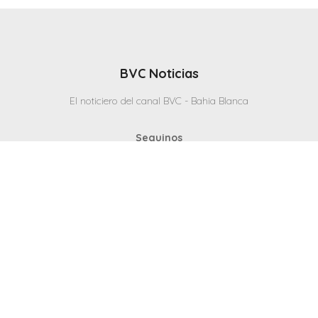
BVC Noticias
El noticiero del canal BVC - Bahia Blanca
Seguinos
Inicio
Politicas & Privacidad
Contacto
CANAL en VIVO
© 2025 Todos los derechos reservados - Bahia Blanca