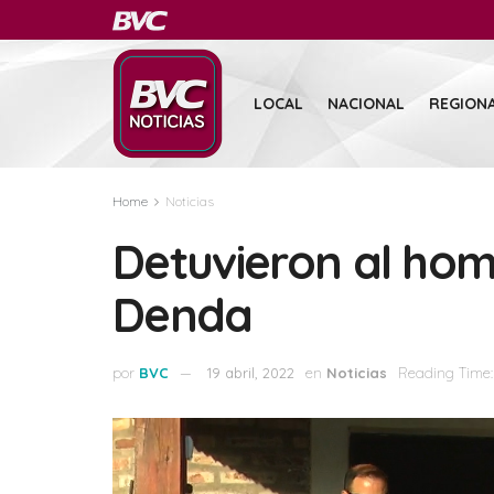
LOCAL
NACIONAL
REGION
Home
Noticias
Detuvieron al homi
Denda
por
BVC
19 abril, 2022
en
Noticias
Reading Time: