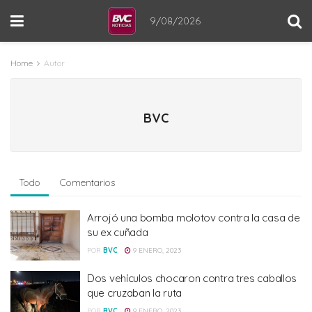
9/08/2026
Home
Autor
BVC
Todo
Comentarios
Arrojó una bomba molotov contra la casa de
su ex cuñada
POR
BVC
9 ENERO, 2023
Dos vehículos chocaron contra tres caballos
que cruzaban la ruta
POR
BVC
9 ENERO, 2023