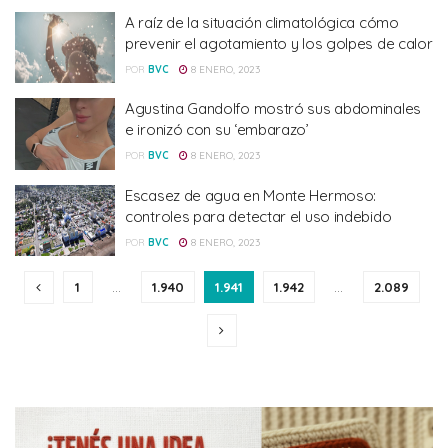
A raíz de la situación climatológica cómo
prevenir el agotamiento y los golpes de calor
POR
BVC
8 ENERO, 2023
Agustina Gandolfo mostró sus abdominales
e ironizó con su ‘embarazo’
POR
BVC
8 ENERO, 2023
Escasez de agua en Monte Hermoso:
controles para detectar el uso indebido
POR
BVC
8 ENERO, 2023
1
…
1.940
1.941
1.942
…
2.089