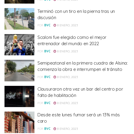
Terminó con un tiro en la pierna tras un
discusión
POR
BVC
8 ENERO, 2023
Scaloni fue elegido como el mejor
entrenador del mundo en 2022
POR
BVC
8 ENERO, 2023
Semipeatonal en la primera cuadra de Alsina:
comienza la obra e interrumpen el tránsito
POR
BVC
8 ENERO, 2023
Clausuraron otra vez un bar del centro por
falta de habilitación
POR
BVC
8 ENERO, 2023
Desde este lunes fumar será un 13% más
caro
POR
BVC
8 ENERO, 2023